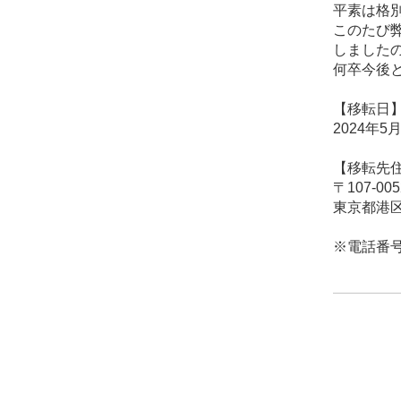
平素は格
このたび弊
しました
何卒今後
【移転日
2024年5
【移転先
〒107-005
東京都港区
※電話番